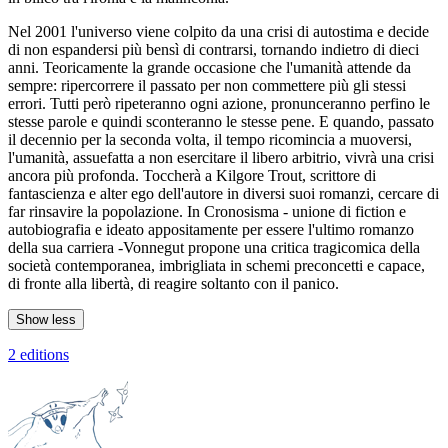
Nel 2001 l'universo viene colpito da una crisi di autostima e decide
di non espandersi più bensì di contrarsi, tornando indietro di dieci
anni. Teoricamente la grande occasione che l'umanità attende da
sempre: ripercorrere il passato per non commettere più gli stessi
errori. Tutti però ripeteranno ogni azione, pronunceranno perfino le
stesse parole e quindi sconteranno le stesse pene. E quando, passato
il decennio per la seconda volta, il tempo ricomincia a muoversi,
l'umanità, assuefatta a non esercitare il libero arbitrio, vivrà una crisi
ancora più profonda. Toccherà a Kilgore Trout, scrittore di
fantascienza e alter ego dell'autore in diversi suoi romanzi, cercare di
far rinsavire la popolazione. In Cronosisma - unione di fiction e
autobiografia e ideato appositamente per essere l'ultimo romanzo
della sua carriera -Vonnegut propone una critica tragicomica della
società contemporanea, imbrigliata in schemi preconcetti e capace,
di fronte alla libertà, di reagire soltanto con il panico.
Show less
2 editions