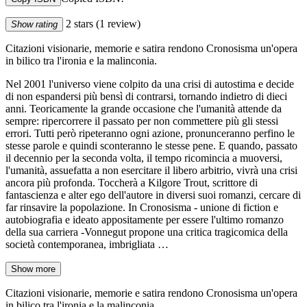
2 stars
(1 review)
Show rating
Citazioni visionarie, memorie e satira rendono Cronosisma un'opera
in bilico tra l'ironia e la malinconia.
Nel 2001 l'universo viene colpito da una crisi di autostima e decide
di non espandersi più bensì di contrarsi, tornando indietro di dieci
anni. Teoricamente la grande occasione che l'umanità attende da
sempre: ripercorrere il passato per non commettere più gli stessi
errori. Tutti però ripeteranno ogni azione, pronunceranno perfino le
stesse parole e quindi sconteranno le stesse pene. E quando, passato
il decennio per la seconda volta, il tempo ricomincia a muoversi,
l'umanità, assuefatta a non esercitare il libero arbitrio, vivrà una crisi
ancora più profonda. Toccherà a Kilgore Trout, scrittore di
fantascienza e alter ego dell'autore in diversi suoi romanzi, cercare di
far rinsavire la popolazione. In Cronosisma - unione di fiction e
autobiografia e ideato appositamente per essere l'ultimo romanzo
della sua carriera -Vonnegut propone una critica tragicomica della
società contemporanea, imbrigliata …
Show more
Citazioni visionarie, memorie e satira rendono Cronosisma un'opera
in bilico tra l'ironia e la malinconia.